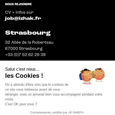
NOUS REJOINDRE
CV + infos sur
job@izhak.fr
Strasbourg
32 Allée de la Robertsau
67000 Strasbourg
+33 (0)7 52 62 29 38
Salut c'est nous...
les Cookies !
On a attendu d'être sûrs que le contenu de
© IZHAK 2026
ce site vous intéresse avant de vous
MENTIONS LÉGALES
déranger, mais on aimerait bien vous accompagner pendant votre
CHARTE DE COOKIES
visite...
POLITIQUE DE CONFIDENTIALITÉ
CGV
C'est OK pour vous ?
Consentements certifiés par