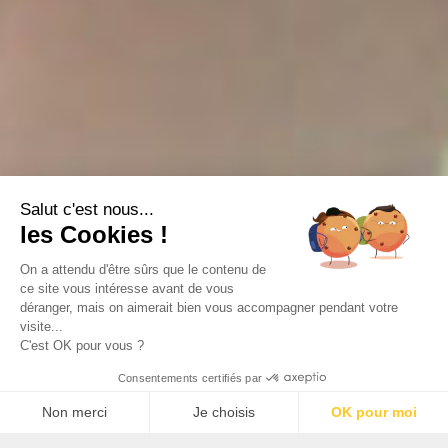
Salut c'est nous...
les Cookies !
On a attendu d'être sûrs que le contenu de
ce site vous intéresse avant de vous
déranger, mais on aimerait bien vous accompagner pendant votre
visite...
C'est OK pour vous ?
Consentements certifiés par
Non merci
Je choisis
OK pour moi
Plateforme de Gestion du Consentement : Personnalisez 
Axeptio consent