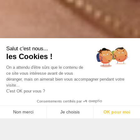
Salut c'est nous...
les Cookies !
On a attendu d'être sûrs que le contenu de
ce site vous intéresse avant de vous
déranger, mais on aimerait bien vous accompagner pendant votre
visite...
C'est OK pour vous ?
Consentements certifiés par
Non merci
Je choisis
OK pour moi
Plateforme de Gestion du Consentement : Personnalisez 
Axeptio consent
Notre plateforme vous permet d'adapter et de gérer vos p