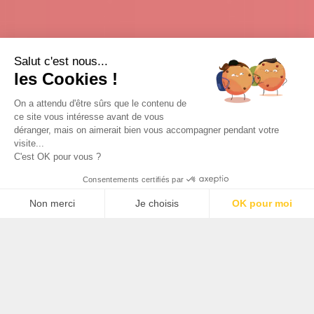
Salut c'est nous...
les Cookies !
On a attendu d'être sûrs que le contenu de
ce site vous intéresse avant de vous
déranger, mais on aimerait bien vous accompagner pendant votre
visite...
C'est OK pour vous ?
Consentements certifiés par
Non merci
Je choisis
OK pour moi
Plateforme de Gestion du Consentement : Personnalisez 
Axeptio consent
Notre plateforme vous permet d'adapter et de gérer vos p
Créer une boutique en ligne à l'expérience inoubliable, à
l'image des produits de la brasserie artisanale : en
mode Pig's Spirit !