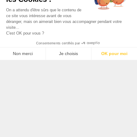
On a attendu d'être sûrs que le contenu de
ce site vous intéresse avant de vous
déranger, mais on aimerait bien vous accompagner pendant votre
visite...
C'est OK pour vous ?
Consentements certifiés par
Non merci
Je choisis
OK pour moi
Plateforme de Gestion du Consentement : Personnalisez 
Axeptio consent
Notre plateforme vous permet d'adapter et de gérer vos p
Film cinema du parc préféré des français
Conception
Production, casting, tournage
Brand content