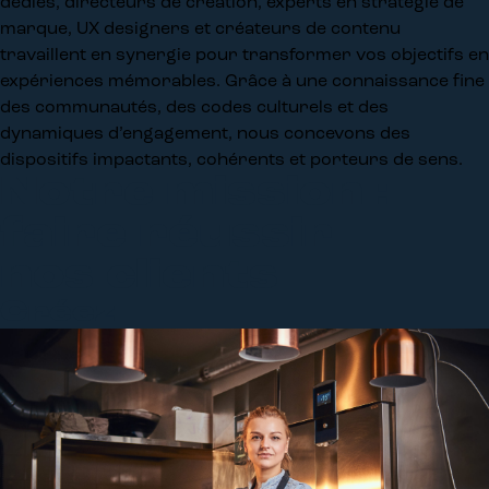
dédiés, directeurs de création, experts en stratégie de
marque, UX designers et créateurs de contenu
travaillent en synergie pour transformer vos objectifs en
expériences mémorables. Grâce à une connaissance fine
des communautés, des codes culturels et des
dynamiques d’engagement, nous concevons des
dispositifs impactants, cohérents et porteurs de sens.
Notre mission :
faire réussir
nos clients
Créez