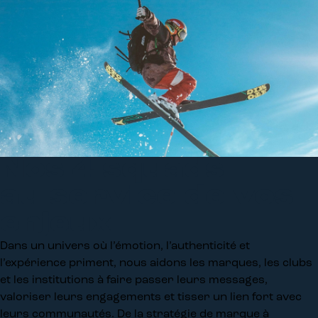
Nos 4 squads
au service de vos
enjeux
Dans un univers où l’émotion, l’authenticité et
l’expérience priment, nous aidons les marques, les clubs
et les institutions à faire passer leurs messages,
valoriser leurs engagements et tisser un lien fort avec
leurs communautés. De la stratégie de marque à