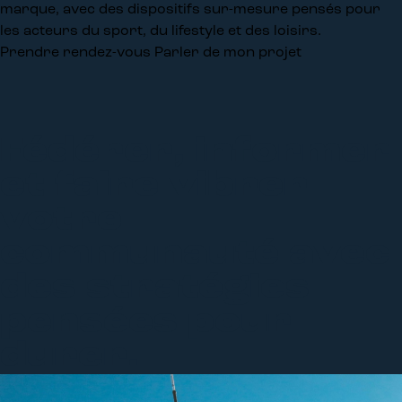
marque, avec des dispositifs sur-mesure pensés pour
les acteurs du sport, du lifestyle et des loisirs.
Prendre rendez-vous
Parler de mon projet
Fédérer, informer
et faire vibrer
votre
communauté avec
des stratégies
pensées pour
durer.