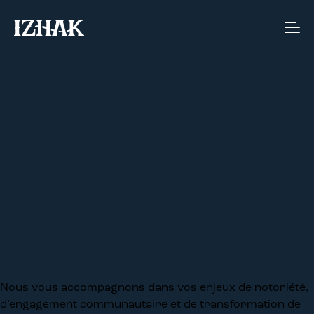
Marques
Agence de communication interactive à S
Lifestyle &
Sport
nous
sommes
votre allié
stratégique
Nous vous accompagnons dans vos enjeux de notoriété,
d’engagement communautaire et de transformation de