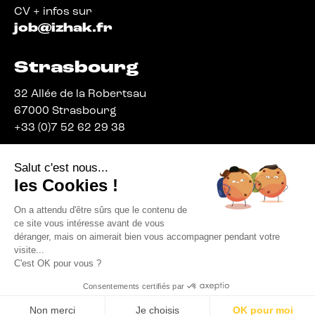
CV + infos sur
job@izhak.fr
Strasbourg
32 Allée de la Robertsau
67000 Strasbourg
+33 (0)7 52 62 29 38
Salut c'est nous...
les Cookies !
On a attendu d'être sûrs que le contenu de
© IZHAK 2026
ce site vous intéresse avant de vous
MENTIONS LÉGALES
déranger, mais on aimerait bien vous accompagner pendant votre
CHARTE DE COOKIES
visite...
POLITIQUE DE CONFIDENTIALITÉ
CGV
C'est OK pour vous ?
Consentements certifiés par
Non merci
Je choisis
OK pour moi