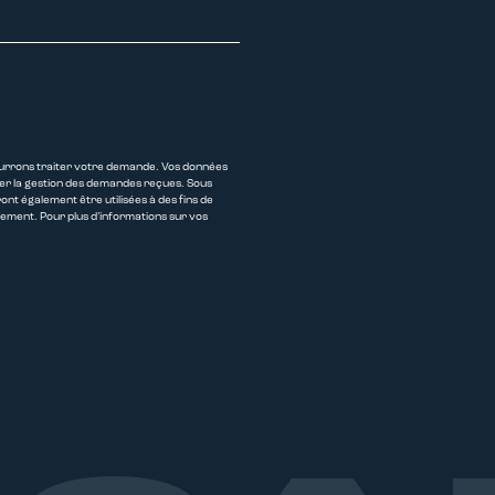
pourrons traiter votre demande. Vos données
urer la gestion des demandes reçues. Sous
t également être utilisées à des fins de
ment. Pour plus d’informations sur vos