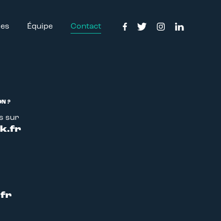
ses
Équipe
Contact
N ?
s sur
k.fr
.fr