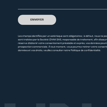
ENVOYER
Les champs identifiés par un astérisque sont obligatoires ; à défaut, nous ne 
sont traitées par la Société IZHAK SAS, responsable de traitement, afin d’ass
réserve d’obtenir votre consentement préalable et exprès, vos données pourron
prospection commerciale. À tout moment, vous pourrez retirer votre consente
données et vos droits, veuillez consulter notre Politique de confidentialité.