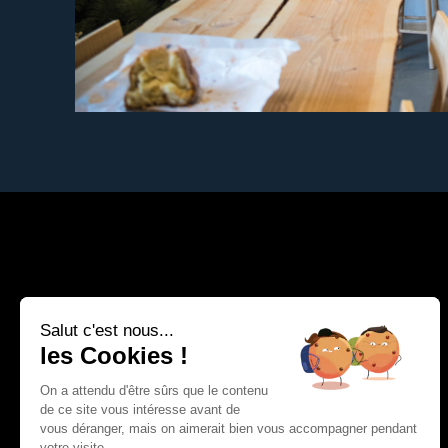
Salut c'est nous...
les Cookies !
UNE COLLABORATION ?
NOUS REJOINDRE
On a attendu d'être sûrs que le contenu
Contactez-nous sur
CV + infos sur
de ce site vous intéresse avant de
hello@izhak.fr
job@izhak.fr
vous déranger, mais on aimerait bien vous accompagner pendant
votre visite...