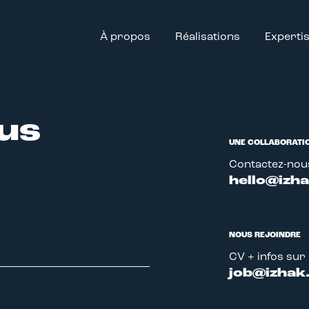
ve à Strasbourg - IZHAK
À propos
Réalisations
Experti
us
UNE COLLABORATIO
Contactez-nou
hello@izha
NOUS REJOINDRE
CV + infos sur
job@izhak